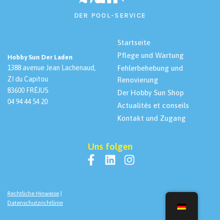
DER POOL-SERVICE
Startseite
Pflege und Wartung
Hobby Sun Der Laden
1388 avenue Jean Lachenaud,
Fehlerbehebung und
ZI du Capitou
Renovierung
83600 FRÉJUS
Der Hobby Sun Shop
04 94 44 54 20
Actualités et conseils
Kontakt und Zugang
Uns folgen
F
L
I
a
i
n
c
n
s
Rechtliche Hinweise
|
e
k
t
Datenschutzrichtlinie
b
e
a