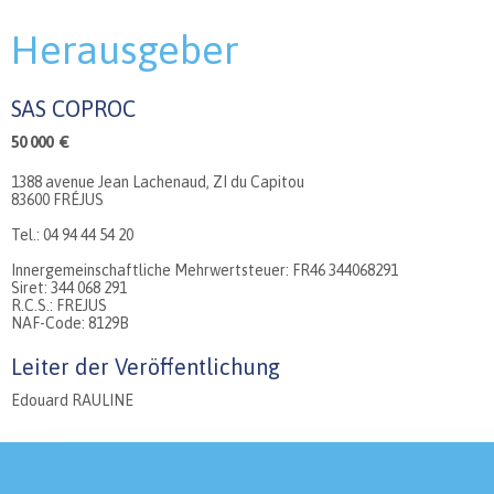
Herausgeber
SAS COPROC
50 000 €
1388 avenue Jean Lachenaud, ZI du Capitou
83600 FRÉJUS
Tel.: 04 94 44 54 20
Innergemeinschaftliche Mehrwertsteuer: FR46 344068291
Siret: 344 068 291
R.C.S.: FREJUS
NAF-Code: 8129B
Leiter der Veröffentlichung
Edouard RAULINE