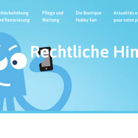
ehlerbehebung
Pflege und
Die Boutique
Actualités e
nd Renovierung
Wartung
Hobby Sun
pour votre p
Rechtliche Hin